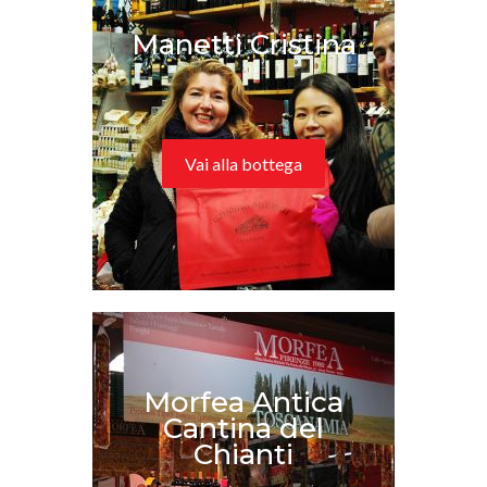
Manetti Cristina
Vai alla bottega
Morfea Antica
Cantina del
Chianti