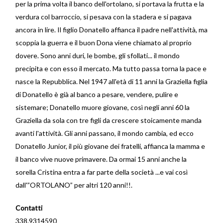
per la prima volta il banco dell'ortolano, si portava la frutta e la
verdura col barroccio, si pesava con la stadera e si pagava
ancora in lire. Il figlio Donatello affianca il padre nell'attività, ma
scoppia la guerra e il buon Dona viene chiamato al proprio
dovere. Sono anni duri, le bombe, gli sfollati... il mondo
precipita e con esso il mercato. Ma tutto passa torna la pace e
nasce la Repubblica. Nel 1947 all'età di 11 anni la Graziella figlia
di Donatello è già al banco a pesare, vendere, pulire e
sistemare; Donatello muore giovane, così negli anni 60 la
Graziella da sola con tre figli da crescere stoicamente manda
avanti l'attività. Gli anni passano, il mondo cambia, ed ecco
Donatello Junior, il più giovane dei fratelli, affianca la mamma e
il banco vive nuove primavere. Da ormai 15 anni anche la
sorella Cristina entra a far parte della società ...e vai così
dall'”ORTOLANO” per altri 120 anni!!.
Contatti
338.9314590