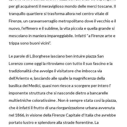
per gli acquirenti il meraviglioso mondo delle merci toscane. Il
tranquillo quartiere si trasforma allora nel centro vitale di
Firenze, un caravanserraglio metropolitano dove il vecchio e il
nuovo, l’effimero e il sublime, la vita piccola e quella grande si
mescolano in maniera impareggiabile. Infatti “a Firenze arte e
trippa sono buoni vicini”.
Le parole di L.Borghese lasciano ben intuire piazza San
Lorenzo come oggi la ritroviamo con tutto il suo fascino e la
tradizionalità che avvolge il visitatore che imbocca via
dell’Ariento e, lasciando alle spalle la magnificenza della
basilica dei Medici, quasi non riesce a scorgere per intero l’
imponente struttura che si nasconde dietro a bancarelle
multietniche coloratissime . Non è sempre stata così la piazza,
che è infatti il frutto di una riorganizzazione urbana avvenuta
nel 1866, in visione della Firenze Capitale d’Italia che avrebbe
portato lustro e splendore alla strade fiorentine. La