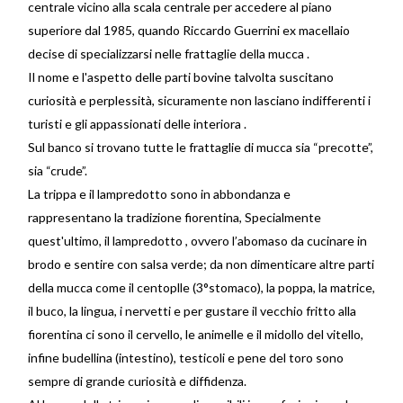
centrale vicino alla scala centrale per accedere al piano
superiore dal 1985, quando Riccardo Guerrini ex macellaio
decise di specializzarsi nelle frattaglie della mucca .
Il nome e l'aspetto delle parti bovine talvolta suscitano
curiosità e perplessità, sicuramente non lasciano indifferenti i
turisti e gli appassionati delle interiora .
Sul banco si trovano tutte le frattaglie di mucca sia “precotte”,
sia “crude”.
La trippa e il lampredotto sono in abbondanza e
rappresentano la tradizione fiorentina, Specialmente
quest'ultimo, il lampredotto , ovvero l’abomaso da cucinare in
brodo e sentire con salsa verde; da non dimenticare altre parti
della mucca come il centoplle (3°stomaco), la poppa, la matrice,
il buco, la lingua, i nervetti e per gustare il vecchio fritto alla
fiorentina ci sono il cervello, le animelle e il midollo del vitello,
infine budellina (intestino), testicoli e pene del toro sono
sempre di grande curiosità e diffidenza.